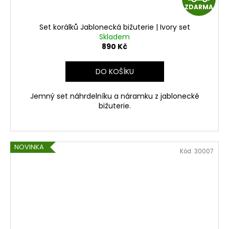
ZDARMA
D
Set korálků Jablonecká bižuterie | Ivory set
A
Skladem
890 Kč
R
DO KOŠÍKU
M
Jemný set náhrdelníku a náramku z jablonecké
A
bižuterie.
NOVINKA
Kód:
30007