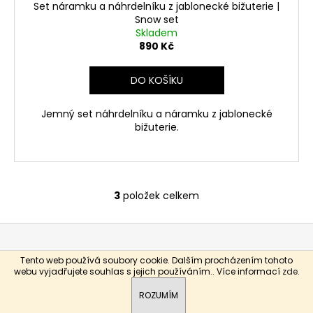
Set náramku a náhrdelníku z jablonecké bižuterie |
A
Snow set
Skladem
R
890 Kč
M
DO KOŠÍKU
A
Jemný set náhrdelníku a náramku z jablonecké
bižuterie.
3
položek celkem
O
v
Z
l
á
á
d
Tento web používá soubory cookie. Dalším procházením tohoto
p
Vytvořil Shoptet
webu vyjadřujete souhlas s jejich používáním.. Více informací
zde
.
a
a
Copyright 2026
Epes Shop
. Všechna práva vyhrazena.
c
ROZUMÍM
t
í