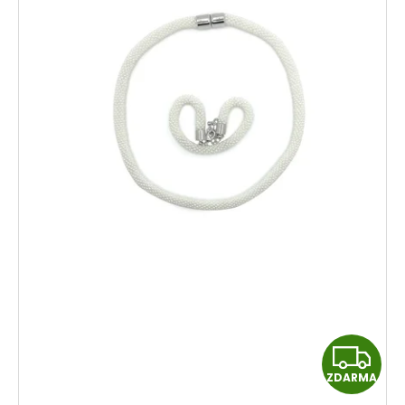
Z
ZDARMA
D