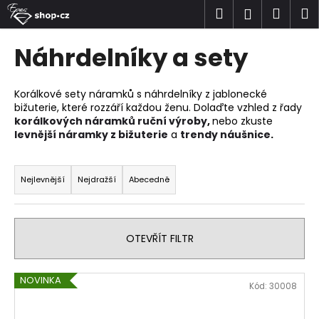
K
Přejít
Hledat
Náku
M
Přihlášen
na
o
obsah
Zpět
Zpět
košík
š
Náhrdelníky a sety
í
C
k
o
Korálkové sety náramků s náhrdelníky z jablonecké
bižuterie, které rozzáří každou ženu. Dolaďte vzhled z řady
p
korálkových náramků ruční výroby
,
nebo zkuste
o
levnější náramky z bižuterie
a
trendy náušnice
.
t
Ř
ř
a
Nejlevnější
Nejdražší
Abecedně
e
z
b
e
u
n
OTEVŘÍT FILTR
j
í
e
p
V
t
NOVINKA
Kód:
30008
r
ý
e
o
p
n