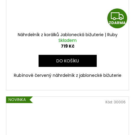
Z
ZDARMA
D
Náhrdelník z korálků Jablonecká bižuterie | Ruby
A
Skladem
719 Kč
R
DO KOŠÍKU
M
Rubínově červený náhrdelník z jablonecké bižuterie
A
NOVINKA
Kód:
30006