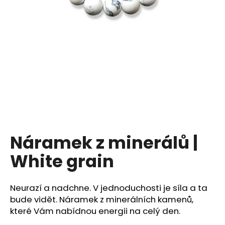
a
j
í
t
?
HLEDAT
Náramek z minerálů |
White grain
Neurazí a nadchne. V jednoduchosti je síla a ta
bude vidět. Náramek z minerálních kamenů,
které Vám nabídnou energii na celý den.