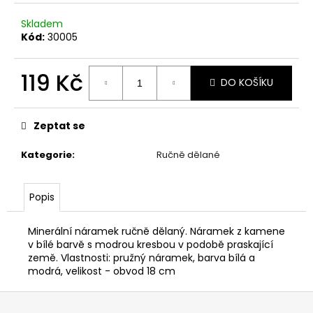
Skladem
Kód:
30005
119 Kč
DO KOŠÍKU
Měrná
cena:
Zeptat se
Kategorie
:
Ručně dělané
Popis
Minerální náramek ručně dělaný. Náramek z kamene
v bílé barvě s modrou kresbou v podobě praskající
země. Vlastnosti: pružný náramek, barva bílá a
modrá, velikost - obvod 18 cm
Z