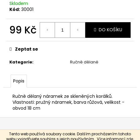
Skladem
Kód:
30001
99 Kč
DO KOŠÍKU
Měrná
cena:
Zeptat se
Kategorie
:
Ručně dělané
Popis
Ručně dělaný náramek ze skleněných korálků.
Vlastnosti: pružný náramek, barva růžová, velikost -
obvod 18 cm
Z
á
Tento web používá soubory cookie. Dalším procházením tohoto
p
Vytvořil Shoptet
webu vyjadřujete souhlas s jejich používáním.. Více informací
zde
.