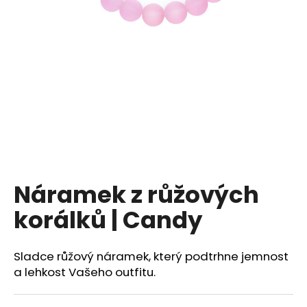
a
j
í
t
?
HLEDAT
Náramek z růžových
korálků | Candy
Sladce růžový náramek, který podtrhne jemnost
a lehkost Vašeho outfitu.