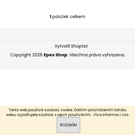
a
j
1
položek celkem
O
í
v
t
Z
l
?
á
á
d
p
Vytvořil Shoptet
a
a
Copyright 2026
Epes Shop
. Všechna práva vyhrazena.
c
t
í
í
HLEDAT
p
r
v
k
y
v
Tento web používá soubory cookie. Dalším procházením tohoto
ý
webu vyjadřujete souhlas s jejich používáním.. Více informací
zde
.
p
i
ROZUMÍM
s